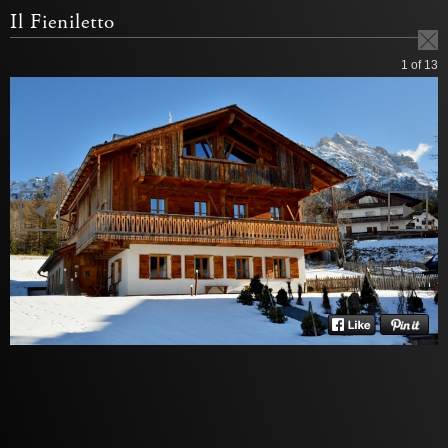
Il Fieniletto
1
of 13