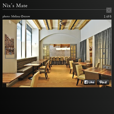
Nix’s Mate
photo: Melissa Ostrow
1
of 6