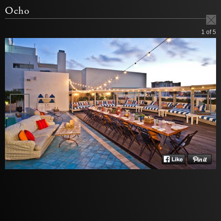
Ocho
1
of 5