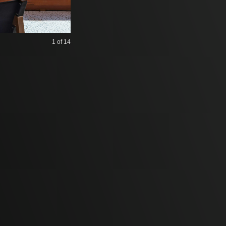
1
of 14