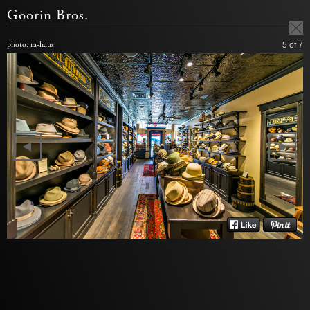
Goorin Bros.
photo:
ra-haus
5
of 7