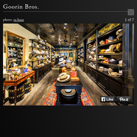
Goorin Bros.
photo:
ra-haus
1
of 7