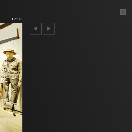
1
of 13