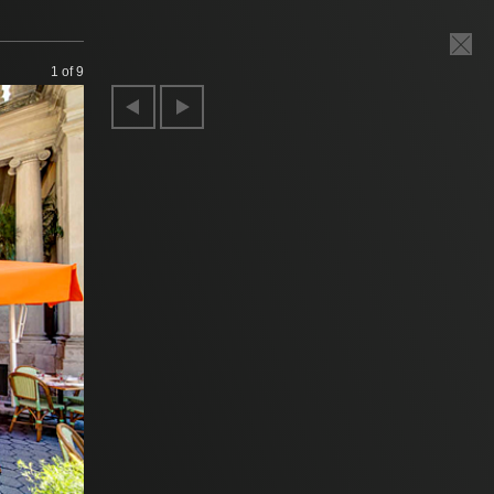
1
of 9