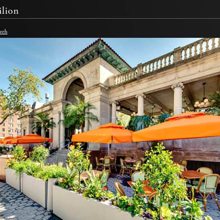
ilion
rch