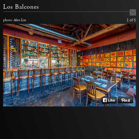
Los Balcones
photo: Alen Lin
1
of 5