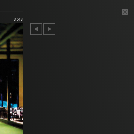
3
of 3