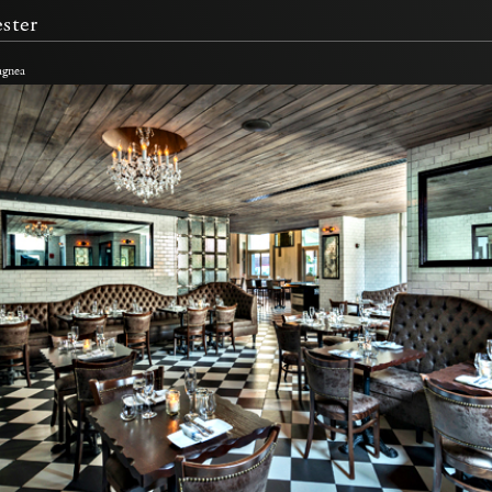
ster
agnea