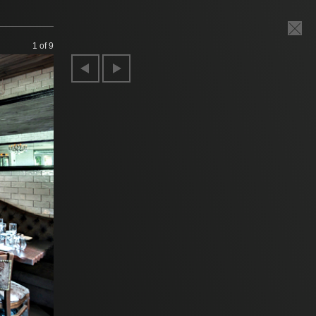
1
of 9