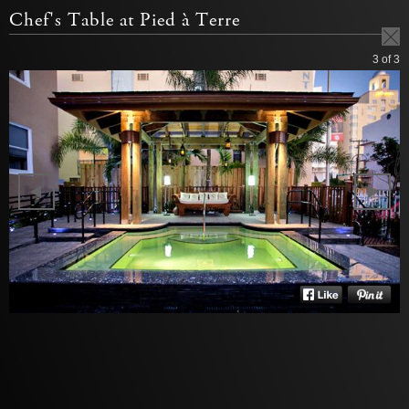
Chef's Table at Pied à Terre
3
of 3